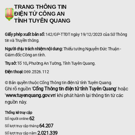
TRANG THÔNG TIN
ĐIỆN TỬ CÔNG AN
TỈNH TUYÊN QUANG
Giấy phép xuất bản số:
142/GP-TTĐT ngày 19/12/2023 của Sở Thông
tin và Truyền thông.
Người chịu trách nhiệm nội dung:
Thiếu tướng Nguyễn Đức Thuận -
Giám đốc Công an tỉnh.
Trụ sở:
Tổ 10
,
Phường An Tường, Tỉnh Tuyên Quang.
Điện thoại:
069.2526.112
© Bản quyền thuộc Cổng Thông tin điện tử tỉnh Tuyên Quang.
Ghi rõ nguồn '
Cổng Thông tin điện tử tỉnh Tuyên Quang
' hoặc
'
www.tuyenquang.gov.vn
' khi phát hành lại thông tin từ các
nguồn này.
Thống kê truy cập
62
Số người online:
64.207
Số lượt truy cập tháng:
2.021.339
Số lượt truy cập năm: