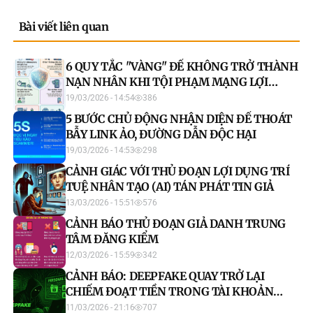
Bài viết liên quan
6 QUY TẮC "VÀNG" ĐỂ KHÔNG TRỞ THÀNH
NẠN NHÂN KHI TỘI PHẠM MẠNG LỢI
DỤNG AI
19/03/2026 - 14:54
386
5 BƯỚC CHỦ ĐỘNG NHẬN DIỆN ĐỂ THOÁT
BẪY LINK ẢO, ĐƯỜNG DẪN ĐỘC HẠI
19/03/2026 - 14:53
298
CẢNH GIÁC VỚI THỦ ĐOẠN LỢI DỤNG TRÍ
TUỆ NHÂN TẠO (AI) TÁN PHÁT TIN GIẢ
13/03/2026 - 15:51
576
CẢNH BÁO THỦ ĐOẠN GIẢ DANH TRUNG
TÂM ĐĂNG KIỂM
12/03/2026 - 15:59
342
CẢNH BÁO: DEEPFAKE QUAY TRỞ LẠI
CHIẾM ĐOẠT TIỀN TRONG TÀI KHOẢN
NGÂN HÀNG
11/03/2026 - 21:16
707