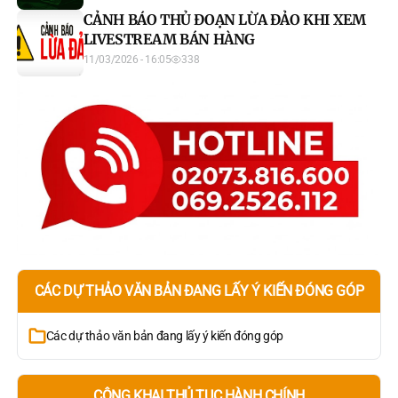
CẢNH BÁO THỦ ĐOẠN LỪA ĐẢO KHI XEM
LIVESTREAM BÁN HÀNG
11/03/2026 - 16:05
338
CÁC DỰ THẢO VĂN BẢN ĐANG LẤY Ý KIẾN ĐÓNG GÓP
Các dự thảo văn bản đang lấy ý kiến đóng góp
CÔNG KHAI THỦ TỤC HÀNH CHÍNH