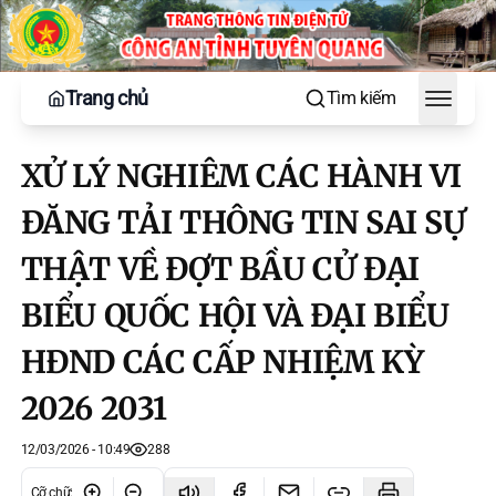
Trang chủ
Tìm kiếm
Toggle
XỬ LÝ NGHIÊM CÁC HÀNH VI
ĐĂNG TẢI THÔNG TIN SAI SỰ
THẬT VỀ ĐỢT BẦU CỬ ĐẠI
BIỂU QUỐC HỘI VÀ ĐẠI BIỂU
HĐND CÁC CẤP NHIỆM KỲ
2026 2031
12/03/2026 - 10:49
288
Cỡ chữ
: