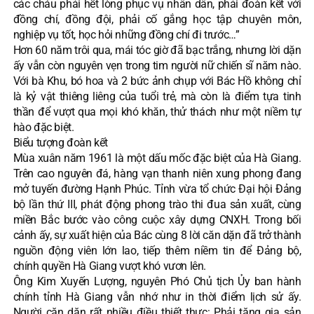
các cháu phải hết lòng phục vụ nhân dân, phải đoàn kết với
đồng chí, đồng đội, phải cố gắng học tập chuyên môn,
nghiệp vụ tốt, học hỏi những đồng chí đi trước…”
Hơn 60 năm trôi qua, mái tóc giờ đã bạc trắng, nhưng lời dặn
ấy vẫn còn nguyên vẹn trong tim người nữ chiến sĩ năm nào.
Với bà Khu, bó hoa và 2 bức ảnh chụp với Bác Hồ không chỉ
là kỷ vật thiêng liêng của tuổi trẻ, mà còn là điểm tựa tinh
thần để vượt qua mọi khó khăn, thử thách như một niềm tự
hào đặc biệt.
Biểu tượng đoàn kết
Mùa xuân năm 1961 là một dấu mốc đặc biệt của Hà Giang.
Trên cao nguyên đá, hàng vạn thanh niên xung phong đang
mở tuyến đường Hạnh Phúc. Tỉnh vừa tổ chức Đại hội Đảng
bộ lần thứ III, phát động phong trào thi đua sản xuất, cùng
miền Bắc bước vào công cuộc xây dựng CNXH. Trong bối
cảnh ấy, sự xuất hiện của Bác cùng 8 lời căn dặn đã trở thành
nguồn động viên lớn lao, tiếp thêm niềm tin để Đảng bộ,
chính quyền Hà Giang vượt khó vươn lên.
Ông Kim Xuyến Lượng, nguyên Phó Chủ tịch Ủy ban hành
chính tỉnh Hà Giang vẫn nhớ như in thời điểm lịch sử ấy.
Người căn dặn rất nhiều điều thiết thực: Phải tăng gia sản