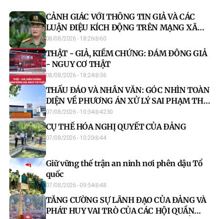
CẢNH GIÁC VỚI THÔNG TIN GIẢ VÀ CÁC
LUẬN ĐIỆU KÍCH ĐỘNG TRÊN MẠNG XÃ
HỘI
08/08/2026 - 18:26
60
THẬT - GIẢ, KIỂM CHỨNG: ĐÁM ĐÔNG GIẢ
- NGUY CƠ THẬT
08/08/2026 - 18:24
36
THẤU ĐÁO VÀ NHÂN VĂN: GÓC NHÌN TOÀN
DIỆN VỀ PHƯƠNG ÁN XỬ LÝ SAI PHẠM THI
CỬ TẠI TRƯỜNG THPT CHUYÊN TUYÊN
07/08/2026 - 10:34
4230
QUANG
CỤ THỂ HÓA NGHỊ QUYẾT CỦA ĐẢNG
07/08/2026 - 10:20
44
Giữ vững thế trận an ninh nơi phên dậu Tổ
quốc
07/08/2026 - 09:54
48
TĂNG CƯỜNG SỰ LÃNH ĐẠO CỦA ĐẢNG VÀ
PHÁT HUY VAI TRÒ CỦA CÁC HỘI QUẦN