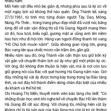
nhiều năm.
Mỗi hiện vật đều nhỏ bé, giản dị, nhưng phía sau là ký ức về
một ngày lịch sử không thể nào quên. Ông Thành kể, sáng
27/3/1961, từ tinh mơ, từng đoàn người Tày, Dao, Mông,
Nùng, Pà Thẻn… trong trang phục đẹp nhất đã vượt núi, băng
rừng đổ về sân vận động thị xã Hà Giang. Người mang theo
cờ đỏ, hoa tươi, biểu ngữ, gương mặt ai cũng ánh lên niềm
háo hức như đi hội lớn. Hàng vạn người đồng thanh hô vang
“Hồ Chủ tịch muôn năm!”. Giữa không gian rộng lớn, giọng
Bác vang lên qua chiếc micro vẫn trầm ấm, gần gũi.
Nhiều năm sau đó, ông Thành vẫn cẩn thận lưu giữ bốn kỷ
vật gắn với chuyến thăm lịch sử ấy như giữ một phần ký ức.
Với ông, đó không đơn thuần là hiện vật, mà là nơi còn lưu
giữ giọng nói của Bác với quê hương Hà Giang năm nào. Giờ
đây, những kỷ vật ấy được trưng bày trang trọng tại Bảo tàng
tỉnh, và nơi đây trở thành điểm dừng chân đặc biệt của nhiều
du khách và thế hệ trẻ.
Chị Hoàng Thị Mến, thuyết minh viên bảo tàng cho biết: “Có
những đoàn học sinh khi nghe kể về chuyến Bác Hồ lên thăm
Hà Giang đã rất xúc động. Với chúng tôi, những hiện vật ấy
không chỉ là tài sản quý của bảo tàng mà còn là ký ức thiêng