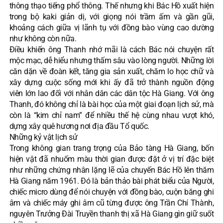
thông thạo tiếng phổ thông. Thế nhưng khi Bác Hồ xuất hiện
trong bộ kaki giản dị, với giọng nói trầm ấm và gần gũi,
khoảng cách giữa vị lãnh tụ với đồng bào vùng cao dường
như không còn nữa.
Điều khiến ông Thanh nhớ mãi là cách Bác nói chuyện rất
mộc mạc, dễ hiểu nhưng thấm sâu vào lòng người. Những lời
căn dặn về đoàn kết, tăng gia sản xuất, chăm lo học chữ và
xây dựng cuộc sống mới khi ấy đã trở thành nguồn động
viên lớn lao đối với nhân dân các dân tộc Hà Giang. Với ông
Thanh, đó không chỉ là bài học của một giai đoạn lịch sử, mà
còn là “kim chỉ nam” để nhiều thế hệ cùng nhau vượt khó,
dựng xây quê hương nơi địa đầu Tổ quốc.
Những kỷ vật lịch sử
Trong không gian trang trọng của Bảo tàng Hà Giang, bốn
hiện vật đã nhuốm màu thời gian được đặt ở vị trí đặc biệt
như những chứng nhân lặng lẽ của chuyến Bác Hồ lên thăm
Hà Giang năm 1961. Đó là bản thảo bài phát biểu của Người,
chiếc micro dùng để nói chuyện với đồng bào, cuộn băng ghi
âm và chiếc máy ghi âm cũ từng được ông Trần Chí Thành,
nguyên Trưởng Đài Truyền thanh thị xã Hà Giang gìn giữ suốt