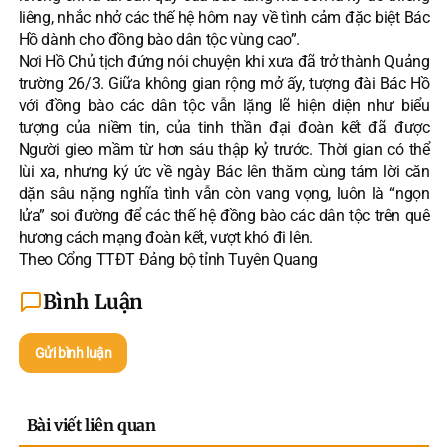
liêng, nhắc nhở các thế hệ hôm nay về tình cảm đặc biệt Bác
Hồ dành cho đồng bào dân tộc vùng cao”.
Nơi Hồ Chủ tịch đứng nói chuyện khi xưa đã trở thành Quảng
trường 26/3. Giữa không gian rộng mở ấy, tượng đài Bác Hồ
với đồng bào các dân tộc vẫn lặng lẽ hiện diện như biểu
tượng của niềm tin, của tinh thần đại đoàn kết đã được
Người gieo mầm từ hơn sáu thập kỷ trước. Thời gian có thể
lùi xa, nhưng ký ức về ngày Bác lên thăm cùng tám lời căn
dặn sâu nặng nghĩa tình vẫn còn vang vọng, luôn là “ngọn
lửa” soi đường để các thế hệ đồng bào các dân tộc trên quê
hương cách mạng đoàn kết, vượt khó đi lên.
Theo Cổng TTĐT Đảng bộ tỉnh Tuyên Quang
Bình Luận
Gửi bình luận
Bài viết liên quan