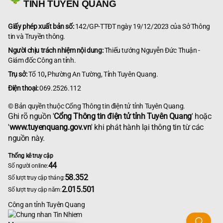
TỈNH TUYÊN QUANG
Giấy phép xuất bản số:
142/GP-TTĐT ngày 19/12/2023 của Sở Thông
tin và Truyền thông.
Người chịu trách nhiệm nội dung:
Thiếu tướng Nguyễn Đức Thuận -
Giám đốc Công an tỉnh.
Trụ sở:
Tổ 10
,
Phường An Tường, Tỉnh Tuyên Quang.
Điện thoại:
069.2526.112
© Bản quyền thuộc Cổng Thông tin điện tử tỉnh Tuyên Quang.
Ghi rõ nguồn '
Cổng Thông tin điện tử tỉnh Tuyên Quang
' hoặc
'
www.tuyenquang.gov.vn
' khi phát hành lại thông tin từ các
nguồn này.
Thống kê truy cập
44
Số người online:
58.352
Số lượt truy cập tháng:
2.015.501
Số lượt truy cập năm:
Công an tỉnh Tuyên Quang