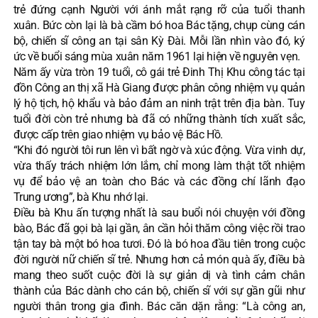
trẻ đứng cạnh Người với ánh mắt rạng rỡ của tuổi thanh
xuân. Bức còn lại là bà cầm bó hoa Bác tặng, chụp cùng cán
bộ, chiến sĩ công an tại sân Kỳ Đài. Mỗi lần nhìn vào đó, ký
ức về buổi sáng mùa xuân năm 1961 lại hiện về nguyên vẹn.
Năm ấy vừa tròn 19 tuổi, cô gái trẻ Đinh Thị Khu công tác tại
đồn Công an thị xã Hà Giang được phân công nhiệm vụ quản
lý hộ tịch, hộ khẩu và bảo đảm an ninh trật trên địa bàn. Tuy
tuổi đời còn trẻ nhưng bà đã có những thành tích xuất sắc,
được cấp trên giao nhiệm vụ bảo vệ Bác Hồ.
“Khi đó người tôi run lên vì bất ngờ và xúc động. Vừa vinh dự,
vừa thấy trách nhiệm lớn lắm, chỉ mong làm thật tốt nhiệm
vụ để bảo vệ an toàn cho Bác và các đồng chí lãnh đạo
Trung ương”, bà Khu nhớ lại.
Điều bà Khu ấn tượng nhất là sau buổi nói chuyện với đồng
bào, Bác đã gọi bà lại gần, ân cần hỏi thăm công việc rồi trao
tận tay bà một bó hoa tươi. Đó là bó hoa đầu tiên trong cuộc
đời người nữ chiến sĩ trẻ. Nhưng hơn cả món quà ấy, điều bà
mang theo suốt cuộc đời là sự giản dị và tình cảm chân
thành của Bác dành cho cán bộ, chiến sĩ với sự gần gũi như
người thân trong gia đình. Bác căn dặn rằng: “Là công an,