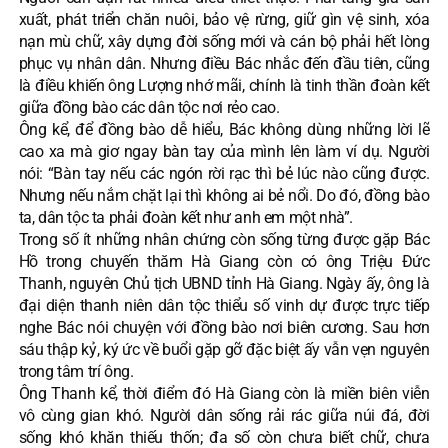
xuất, phát triển chăn nuôi, bảo vệ rừng, giữ gìn vệ sinh, xóa
nạn mù chữ, xây dựng đời sống mới và cán bộ phải hết lòng
phục vụ nhân dân. Nhưng điều Bác nhắc đến đầu tiên, cũng
là điều khiến ông Lượng nhớ mãi, chính là tinh thần đoàn kết
giữa đồng bào các dân tộc nơi rẻo cao.
Ông kể, để đồng bào dễ hiểu, Bác không dùng những lời lẽ
cao xa mà giơ ngay bàn tay của mình lên làm ví dụ. Người
nói: “Bàn tay nếu các ngón rời rạc thì bẻ lúc nào cũng được.
Nhưng nếu nắm chặt lại thì không ai bẻ nổi. Do đó, đồng bào
ta, dân tộc ta phải đoàn kết như anh em một nhà”.
Trong số ít những nhân chứng còn sống từng được gặp Bác
Hồ trong chuyến thăm Hà Giang còn có ông Triệu Đức
Thanh, nguyên Chủ tịch UBND tỉnh Hà Giang. Ngày ấy, ông là
đại diện thanh niên dân tộc thiểu số vinh dự được trực tiếp
nghe Bác nói chuyện với đồng bào nơi biên cương. Sau hơn
sáu thập kỷ, ký ức về buổi gặp gỡ đặc biệt ấy vẫn vẹn nguyên
trong tâm trí ông.
Ông Thanh kể, thời điểm đó Hà Giang còn là miền biên viễn
vô cùng gian khó. Người dân sống rải rác giữa núi đá, đời
sống khó khăn thiếu thốn; đa số còn chưa biết chữ, chưa