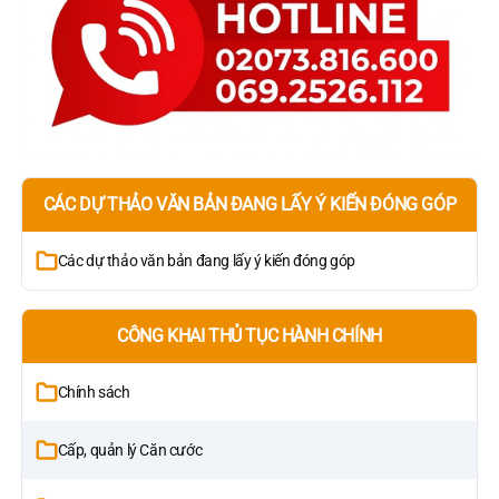
CÁC DỰ THẢO VĂN BẢN ĐANG LẤY Ý KIẾN ĐÓNG GÓP
Các dự thảo văn bản đang lấy ý kiến đóng góp
CÔNG KHAI THỦ TỤC HÀNH CHÍNH
Chính sách
Cấp, quản lý Căn cước