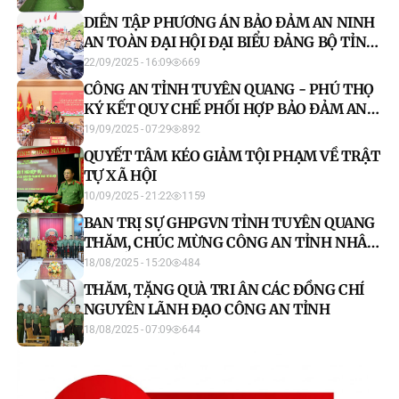
DIỄN TẬP PHƯƠNG ÁN BẢO ĐẢM AN NINH
AN TOÀN ĐẠI HỘI ĐẠI BIỂU ĐẢNG BỘ TỈNH
NHIỆM KỲ 2025 - 2030
22/09/2025 - 16:09
669
CÔNG AN TỈNH TUYÊN QUANG - PHÚ THỌ
KÝ KẾT QUY CHẾ PHỐI HỢP BẢO ĐẢM AN
NINH TRẬT TỰ ĐỊA BÀN GIÁP RANH
19/09/2025 - 07:29
892
QUYẾT TÂM KÉO GIẢM TỘI PHẠM VỀ TRẬT
TỰ XÃ HỘI
10/09/2025 - 21:22
1159
BAN TRỊ SỰ GHPGVN TỈNH TUYÊN QUANG
THĂM, CHÚC MỪNG CÔNG AN TỈNH NHÂN
DỊP KỶ NIỆM 80 NĂM NGÀY THÀNH LẬP
18/08/2025 - 15:20
484
CAND VIỆT NAM
THĂM, TẶNG QUÀ TRI ÂN CÁC ĐỒNG CHÍ
NGUYÊN LÃNH ĐẠO CÔNG AN TỈNH
18/08/2025 - 07:09
644