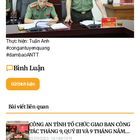
Thực hiện: Tuấn Anh
#congantuyenquang
#dambaoANTT
Bình Luận
Gửi bình luận
Bài viết liên quan
CÔNG AN TỈNH TỔ CHỨC GIAO BAN CÔNG
TÁC THÁNG 9, QUÝ III VÀ 9 THÁNG NĂM
2025
22/09/2025 - 16:18
1019