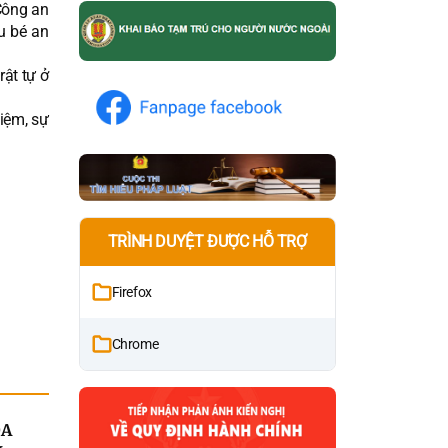
Công an
u bé an
rật tự ở
hiệm, sự
TRÌNH DUYỆT ĐƯỢC HỖ TRỢ
Firefox
Chrome
ỎA