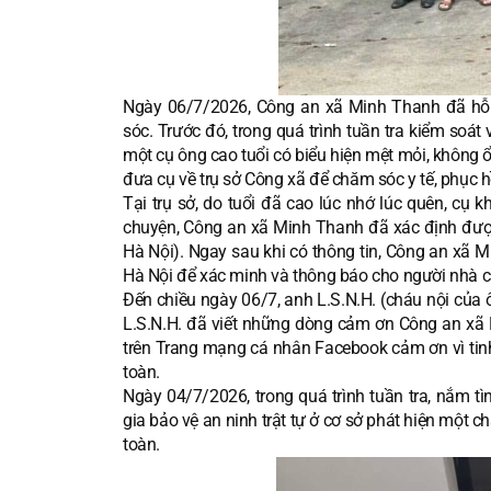
Ngày 06/7/2026, Công an xã Minh Thanh đã hỗ 
sóc. Trước đó, trong quá trình tuần tra kiểm soá
một cụ ông cao tuổi có biểu hiện mệt mỏi, không 
đưa cụ về trụ sở Công xã để chăm sóc y tế, phục h
Tại trụ sở, do tuổi đã cao lúc nhớ lúc quên, cụ k
chuyện, Công an xã Minh Thanh đã xác định được d
Hà Nội). Ngay sau khi có thông tin, Công an xã M
Hà Nội để xác minh và thông báo cho người nhà c
Đến chiều ngày 06/7, anh L.S.N.H. (cháu nội của 
L.S.N.H. đã viết những dòng cảm ơn Công an xã 
trên Trang mạng cá nhân Facebook cảm ơn vì tinh 
toàn.
Ngày 04/7/2026, trong quá trình tuần tra, nắm t
gia bảo vệ an ninh trật tự ở cơ sở phát hiện một c
toàn.