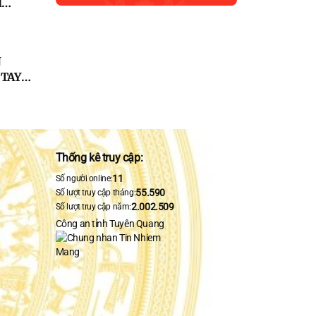
H
ƯỜNG
A VỤ
 AN
N
TAY
NH
DANH
HÙNG
Thống kê truy cập:
11
Số người online:
55.590
Số lượt truy cập tháng:
2.002.509
Số lượt truy cập năm:
Công an tỉnh Tuyên Quang