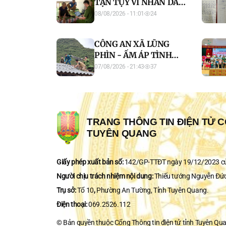
TẬN TỤY VÌ NHÂN DÂN,
GIỮ VỮNG BÌNH YÊN
08/08/2026 - 11:01
24
ĐỊA BÀN
CÔNG AN XÃ LŨNG
PHÌN - ẤM ÁP TÌNH
QUÂN DÂN, KỊP THỜI
07/08/2026 - 21:43
37
HỖ TRỢ HỘ DÂN KHẮC
PHỤC HẬU QUẢ THIÊN
TAI
TRANG THÔNG TIN ĐIỆN TỬ C
TUYÊN QUANG
Giấy phép xuất bản số:
142/GP-TTĐT ngày 19/12/2023 của
Người chịu trách nhiệm nội dung:
Thiếu tướng Nguyễn Đức
Trụ sở:
Tổ 10
,
Phường An Tường, Tỉnh Tuyên Quang.
Điện thoại:
069.2526.112
© Bản quyền thuộc Cổng Thông tin điện tử tỉnh Tuyên Qu