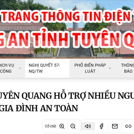
DỊCH VỤ
NGHỊ QUYẾT 57-
PHỔ BIẾN PHÁP
THÔN
CÔNG
NQ/TW
LUẬT
BÁO
UYÊN QUANG HỖ TRỢ NHIỀU NG
 GIA ĐÌNH AN TOÀN
Cỡ chữ
: