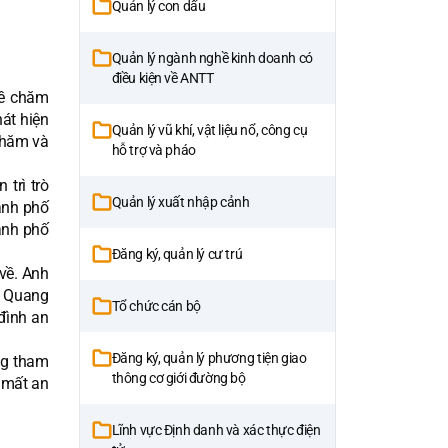
Quản lý con dấu
Quản lý ngành nghề kinh doanh có
điều kiện về ANTT
về chăm
át hiện
Quản lý vũ khí, vật liệu nổ, công cụ
thăm và
hỗ trợ và pháo
 trì trò
Quản lý xuất nhập cảnh
ành phố
ành phố
Đăng ký, quản lý cư trú
về. Anh
n Quang
Tổ chức cán bộ
đình an
Đăng ký, quản lý phương tiện giao
ng tham
thông cơ giới đường bộ
ơ mất an
Lĩnh vực Định danh và xác thực điện