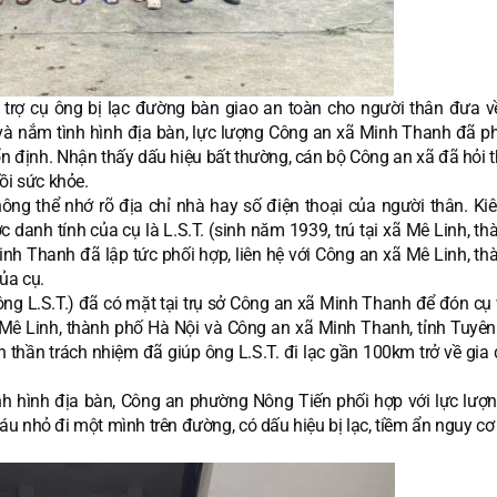
trợ cụ ông bị lạc đường bàn giao an toàn cho người thân đưa 
t và nắm tình hình địa bàn, lực lượng Công an xã Minh Thanh đã ph
ổn định. Nhận thấy dấu hiệu bất thường, cán bộ Công an xã đã hỏi 
ồi sức khỏe.
hông thể nhớ rõ địa chỉ nhà hay số điện thoại của người thân. Kiên
anh tính của cụ là L.S.T. (sinh năm 1939, trú tại xã Mê Linh, th
inh Thanh đã lập tức phối hợp, liên hệ với Công an xã Mê Linh, th
ủa cụ.
ông L.S.T.) đã có mặt tại trụ sở Công an xã Minh Thanh để đón cụ 
Mê Linh, thành phố Hà Nội và Công an xã Minh Thanh, tỉnh Tuyê
thần trách nhiệm đã giúp ông L.S.T. đi lạc gần 100km trở về gia 
ình hình địa bàn, Công an phường Nông Tiến phối hợp với lực lượ
háu nhỏ đi một mình trên đường, có dấu hiệu bị lạc, tiềm ẩn nguy c