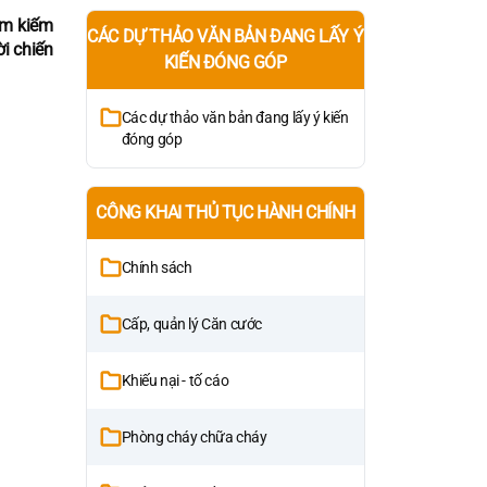
tìm kiếm
CÁC DỰ THẢO VĂN BẢN ĐANG LẤY Ý
i chiến
KIẾN ĐÓNG GÓP
Các dự thảo văn bản đang lấy ý kiến
đóng góp
CÔNG KHAI THỦ TỤC HÀNH CHÍNH
Chính sách
Cấp, quản lý Căn cước
Khiếu nại - tố cáo
Phòng cháy chữa cháy