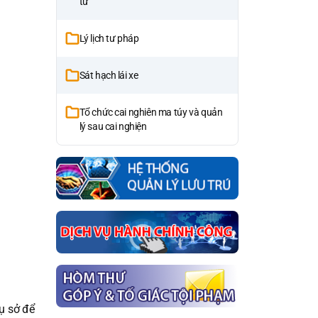
tử
Lý lịch tư pháp
Sát hạch lái xe
Tổ chức cai nghiên ma túy và quản
lý sau cai nghiện
ụ sở để