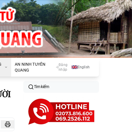
G
AN NINH TUYÊN
Đăng
English
nhập
QUANG
Tìm kiếm
ƯỜI