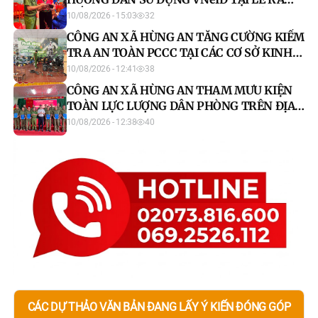
MẮT MÔ HÌNH “CHI HỘI PHỤ NỮ SỐ”
10/08/2026 - 15:03
32
CÔNG AN XÃ HÙNG AN TĂNG CƯỜNG KIỂM
TRA AN TOÀN PCCC TẠI CÁC CƠ SỞ KINH
DOANH, SỬA CHỮA XE ĐIỆN
10/08/2026 - 12:41
38
CÔNG AN XÃ HÙNG AN THAM MƯU KIỆN
TOÀN LỰC LƯỢNG DÂN PHÒNG TRÊN ĐỊA
BÀN XÃ
10/08/2026 - 12:38
40
CÁC DỰ THẢO VĂN BẢN ĐANG LẤY Ý KIẾN ĐÓNG GÓP