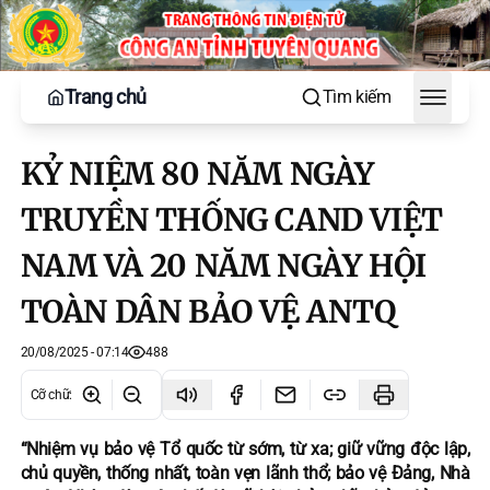
Trang chủ
Tìm kiếm
Toggle
KỶ NIỆM 80 NĂM NGÀY
TRUYỀN THỐNG CAND VIỆT
NAM VÀ 20 NĂM NGÀY HỘI
TOÀN DÂN BẢO VỆ ANTQ
20/08/2025 - 07:14
488
Cỡ chữ
:
“Nhiệm vụ bảo vệ Tổ quốc từ sớm, từ xa; giữ vững độc lập,
chủ quyền, thống nhất, toàn vẹn lãnh thổ; bảo vệ Đảng, Nhà