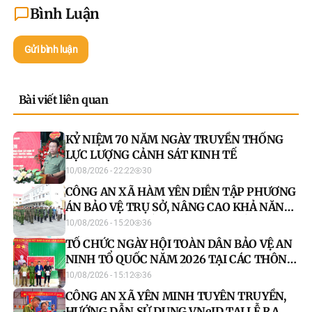
Bình Luận
Gửi bình luận
Bài viết liên quan
KỶ NIỆM 70 NĂM NGÀY TRUYỀN THỐNG
LỰC LƯỢNG CẢNH SÁT KINH TẾ
10/08/2026 - 22:22
30
CÔNG AN XÃ HÀM YÊN DIỄN TẬP PHƯƠNG
ÁN BẢO VỆ TRỤ SỞ, NÂNG CAO KHẢ NĂNG
XỬ LÝ TÌNH HUỐNG PHỨC TẠP VỀ AN
10/08/2026 - 15:20
36
NINH, TRẬT TỰ
TỔ CHỨC NGÀY HỘI TOÀN DÂN BẢO VỆ AN
NINH TỔ QUỐC NĂM 2026 TẠI CÁC THÔN
HỒNG NGÀI, BẢN RUỒNG, LÙNG VẢNG,
10/08/2026 - 15:12
36
SỦA CHẢI, HÁ GIÀ, SỦNG LẢNG
CÔNG AN XÃ YÊN MINH TUYÊN TRUYỀN,
HƯỚNG DẪN SỬ DỤNG VNeID TẠI LỄ RA