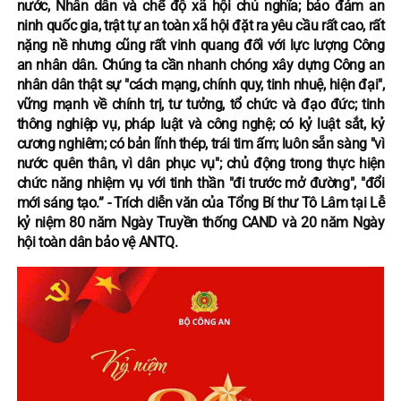
nước, Nhân dân và chế độ xã hội chủ nghĩa; bảo đảm an
ninh quốc gia, trật tự an toàn xã hội đặt ra yêu cầu rất cao, rất
nặng nề nhưng cũng rất vinh quang đối với lực lượng Công
an nhân dân. Chúng ta cần nhanh chóng xây dựng Công an
nhân dân thật sự "cách mạng, chính quy, tinh nhuệ, hiện đại",
vững mạnh về chính trị, tư tưởng, tổ chức và đạo đức; tinh
thông nghiệp vụ, pháp luật và công nghệ; có kỷ luật sắt, kỷ
cương nghiêm; có bản lĩnh thép, trái tim ấm; luôn sẵn sàng "vì
nước quên thân, vì dân phục vụ"; chủ động trong thực hiện
chức năng nhiệm vụ với tinh thần "đi trước mở đường", "đổi
mới sáng tạo.” - Trích diễn văn của Tổng Bí thư Tô Lâm tại Lễ
kỷ niệm 80 năm Ngày Truyền thống CAND và 20 năm Ngày
hội toàn dân bảo vệ ANTQ.