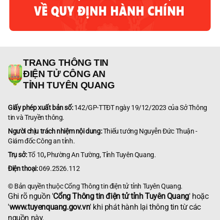
TRANG THÔNG TIN
ĐIỆN TỬ CÔNG AN
TỈNH TUYÊN QUANG
Giấy phép xuất bản số:
142/GP-TTĐT ngày 19/12/2023 của Sở Thông
tin và Truyền thông.
Người chịu trách nhiệm nội dung:
Thiếu tướng Nguyễn Đức Thuận -
Giám đốc Công an tỉnh.
Trụ sở:
Tổ 10
,
Phường An Tường, Tỉnh Tuyên Quang.
Điện thoại:
069.2526.112
© Bản quyền thuộc Cổng Thông tin điện tử tỉnh Tuyên Quang.
Ghi rõ nguồn '
Cổng Thông tin điện tử tỉnh Tuyên Quang
' hoặc
'
www.tuyenquang.gov.vn
' khi phát hành lại thông tin từ các
nguồn này.