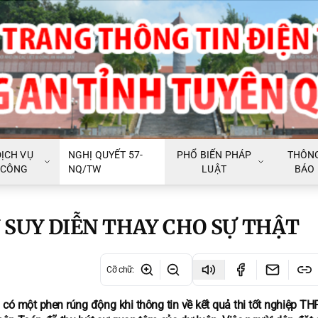
DỊCH VỤ
NGHỊ QUYẾT 57-
PHỔ BIẾN PHÁP
THÔN
CÔNG
NQ/TW
LUẬT
BÁO
 SUY DIỄN THAY CHO SỰ THẬT
Cỡ chữ
:
ó một phen rúng động khi thông tin về kết quả thi tốt nghiệp T