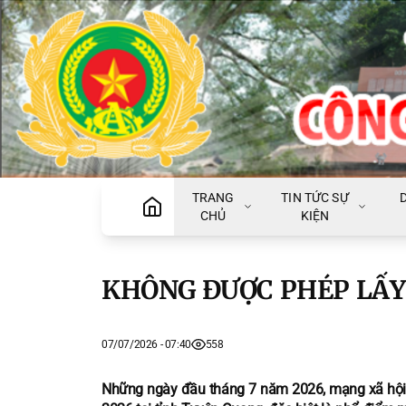
TRANG
TIN TỨC SỰ
CHỦ
KIỆN
KHÔNG ĐƯỢC PHÉP LẤY
07/07/2026 - 07:40
558
Những ngày đầu tháng 7 năm 2026, mạng xã hội c