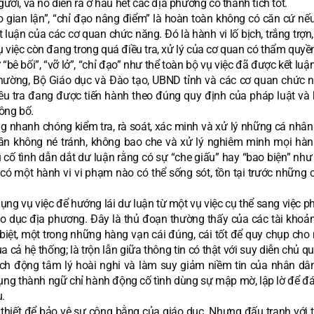
gười, và nó diễn ra ở hầu hết các địa phương có thành tích tốt.
o gian lận”, “chỉ đạo nâng điểm” là hoàn toàn không có căn cứ nế
luận của các cơ quan chức năng. Đó là hành vi lố bịch, trắng trợn,
 vụ việc còn đang trong quá điều tra, xử lý của cơ quan có thẩm quyề
bê bối”, “vỡ lở”, “chỉ đạo” như thể toàn bộ vụ việc đã được kết luậ
t thường, Bộ Giáo dục và Đào tạo, UBND tỉnh và các cơ quan chức 
iều tra đang được tiến hành theo đúng quy định của pháp luật và 
ông bố.
g nhanh chóng kiểm tra, rà soát, xác minh và xử lý những cá nhân
hần không né tránh, không bao che và xử lý nghiêm minh mọi hành
 cố tình dẫn dắt dư luận rằng có sự “che giấu” hay “bao biện” như
có một hành vi vi phạm nào có thể sống sót, tồn tại trước những 
dụng vụ việc để hướng lái dư luận từ một vụ việc cụ thể sang việc 
áo dục địa phương. Đây là thủ đoạn thường thấy của các tài khoả
biệt, một trong những hàng vạn cái đúng, cái tốt để quy chụp cho 
a cả hệ thống; là trộn lẫn giữa thông tin có thật với suy diễn chủ q
ch động tâm lý hoài nghi và làm suy giảm niềm tin của nhân dân
ử dụng thành ngữ chỉ hành động cố tình dùng sự mập mờ, lập lờ để đ
u.
n thiết để bảo vệ sự công bằng của giáo dục. Nhưng đấu tranh với 