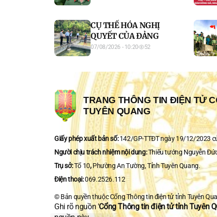
MẠNG XÃ HỘI
CỤ THỂ HÓA NGHỊ
QUYẾT CỦA ĐẢNG
07/08/2026 - 10:20
52
TRANG THÔNG TIN ĐIỆN TỬ C
TUYÊN QUANG
Giấy phép xuất bản số:
142/GP-TTĐT ngày 19/12/2023 của
Người chịu trách nhiệm nội dung:
Thiếu tướng Nguyễn Đức
Trụ sở:
Tổ 10
,
Phường An Tường, Tỉnh Tuyên Quang.
Điện thoại:
069.2526.112
© Bản quyền thuộc Cổng Thông tin điện tử tỉnh Tuyên Qu
Ghi rõ nguồn '
Cổng Thông tin điện tử tỉnh Tuyên 