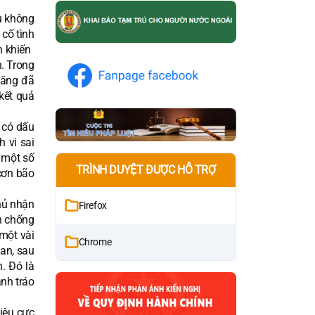
u không
 cố tình
n khiến
n. Trong
năng đã
kết quả
 có dấu
 vi sai
 một số
TRÌNH DUYỆT ĐƯỢC HỖ TRỢ
cơn bão
phủ nhận
Firefox
n chống
một vài
Chrome
uan, sau
. Đó là
ánh tráo
tiêu cực