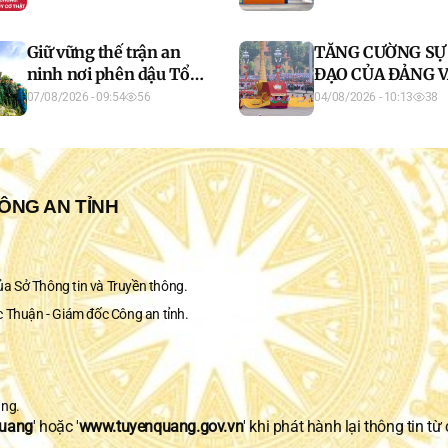
XỬ LÝ SAI PHẠM 
CỬ TẠI TRƯỜNG
Giữ vững thế trận an
TĂNG CƯỜNG SỰ
CHUYÊN TUYÊN
ninh nơi phên dậu Tổ
ĐẠO CỦA ĐẢNG 
QUANG
quốc
PHÁT HUY VAI T
07/08/2026 - 09:54
56
04/08/2026 - 10:13
38
CỦA CÁC HỘI QU
CHÚNG TRONG G
ĐOẠN PHÁT TRI
MỚI
ÔNG AN TỈNH
 Sở Thông tin và Truyền thông.
 Thuận - Giám đốc Công an tỉnh.
ang.
Quang
' hoặc '
www.tuyenquang.gov.vn
' khi phát hành lại thông tin từ