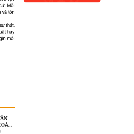
 cứ. Mỗi
 và tôn
sự thật,
luật hay
gìn môi
HÂN
 TOÀN
G ÁN
9