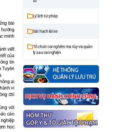
tử
Lý lịch tư pháp
ững bài
u hướng
Sát hạch lái xe
ác minh
Tổ chức cai nghiên ma túy và quản
nh viết
lý sau cai nghiện
iết của
ông tin
h Tuyên
a.
hông ai
hành vi
ông chỉ
úng với
báo cáo
t nghiệp
 em học