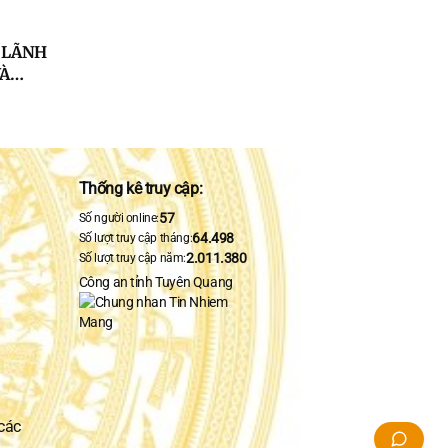
THI
 THPT
 LÃNH
VÀ
RÒ
ẦN
IAI
ỂN
Thống kê truy cập:
57
Số người online:
64.498
Số lượt truy cập tháng:
2.011.380
Số lượt truy cập năm:
Công an tỉnh Tuyên Quang
 các