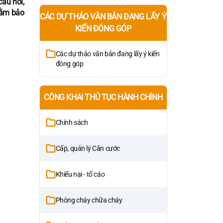
âu hỏi,
hằm bảo
CÁC DỰ THẢO VĂN BẢN ĐANG LẤY Ý
KIẾN ĐÓNG GÓP
Các dự thảo văn bản đang lấy ý kiến
đóng góp
CÔNG KHAI THỦ TỤC HÀNH CHÍNH
Chính sách
Cấp, quản lý Căn cước
Khiếu nại - tố cáo
Phòng cháy chữa cháy