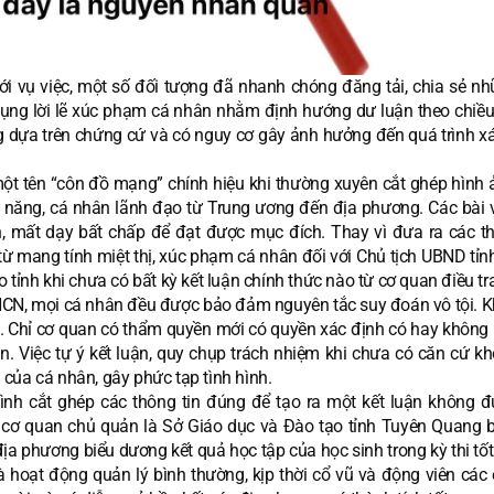
ới vụ việc, một số đối tượng đã nhanh chóng đăng tải, chia sẻ nh
 dụng lời lẽ xúc phạm cá nhân nhằm định hướng dư luận theo chiề
ng dựa trên chứng cứ và có nguy cơ gây ảnh hưởng đến quá trình x
một tên “côn đồ mạng” chính hiệu khi thường xuyên cắt ghép hình ả
c năng, cá nhân lãnh đạo từ Trung ương đến địa phương. Các bài v
 mất dạy bất chấp để đạt được mục đích. Thay vì đưa ra các th
ừ mang tính miệt thị, xúc phạm cá nhân đối với Chủ tịch UBND tỉn
 tỉnh khi chưa có bất kỳ kết luận chính thức nào từ cơ quan điều tr
CN, mọi cá nhân đều được bảo đảm nguyên tắc suy đoán vô tội. K
áp. Chỉ cơ quan có thẩm quyền mới có quyền xác định có hay không 
. Việc tự ý kết luận, quy chụp trách nhiệm khi chưa có căn cứ kh
của cá nhân, gây phức tạp tình hình.
tình cắt ghép các thông tin đúng để tạo ra một kết luận không đ
 cơ quan chủ quản là Sở Giáo dục và Đào tạo tỉnh Tuyên Quang 
ịa phương biểu dương kết quả học tập của học sinh trong kỳ thi tố
à hoạt động quản lý bình thường, kịp thời cổ vũ và động viên các