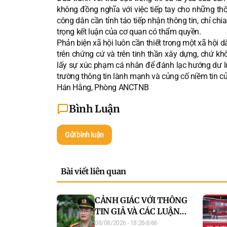
không đồng nghĩa với việc tiếp tay cho những thô
công dân cần tỉnh táo tiếp nhận thông tin, chỉ c
trọng kết luận của cơ quan có thẩm quyền.
Phản biện xã hội luôn cần thiết trong một xã hội d
trên chứng cứ và trên tinh thần xây dựng, chứ khô
lấy sự xúc phạm cá nhân để đánh lạc hướng dư lu
trường thông tin lành mạnh và củng cố niềm tin củ
Hán Hằng, Phòng ANCTNB
Bình Luận
Gửi bình luận
Bài viết liên quan
CẢNH GIÁC VỚI THÔNG
TIN GIẢ VÀ CÁC LUẬN
ĐIỆU KÍCH ĐỘNG TRÊN
08/08/2026 - 18:26
86