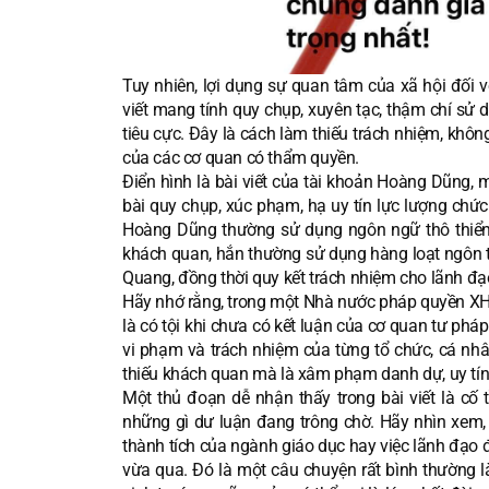
Tuy nhiên, lợi dụng sự quan tâm của xã hội đối v
viết mang tính quy chụp, xuyên tạc, thậm chí sử
tiêu cực. Đây là cách làm thiếu trách nhiệm, khô
của các cơ quan có thẩm quyền.
Điển hình là bài viết của tài khoản Hoàng Dũng, 
bài quy chụp, xúc phạm, hạ uy tín lực lượng chứ
Hoàng Dũng thường sử dụng ngôn ngữ thô thiển,
khách quan, hắn thường sử dụng hàng loạt ngôn t
Quang, đồng thời quy kết trách nhiệm cho lãnh đạo
Hãy nhớ rằng, trong một Nhà nước pháp quyền XH
là có tội khi chưa có kết luận của cơ quan tư ph
vi phạm và trách nhiệm của từng tổ chức, cá nhân
thiếu khách quan mà là xâm phạm danh dự, uy tín 
Một thủ đoạn dễ nhận thấy trong bài viết là cố 
những gì dư luận đang trông chờ. Hãy nhìn xem,
thành tích của ngành giáo dục hay việc lãnh đạo đ
vừa qua. Đó là một câu chuyện rất bình thường l