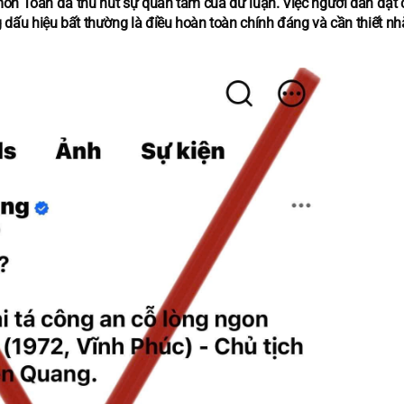
môn Toán đã thu hút sự quan tâm của dư luận. Việc người dân đặt c
ấu hiệu bất thường là điều hoàn toàn chính đáng và cần thiết n