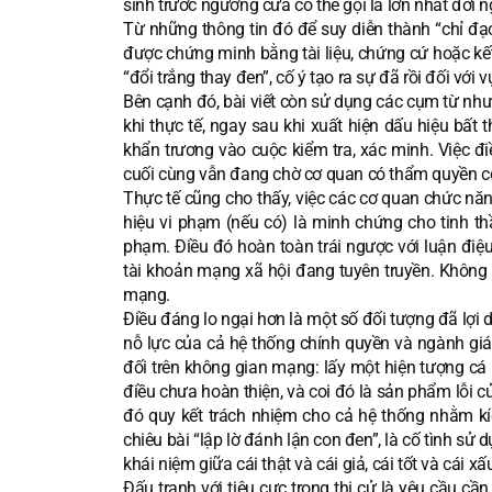
sinh trước ngưỡng cửa có thể gọi là lớn nhất đời n
Từ những thông tin đó để suy diễn thành “chỉ đạ
được chứng minh bằng tài liệu, chứng cứ hoặc kết 
“đổi trắng thay đen”, cố ý tạo ra sự đã rồi đối với
Bên cạnh đó, bài viết còn sử dụng các cụm từ như “
khi thực tế, ngay sau khi xuất hiện dấu hiệu bấ
khẩn trương vào cuộc kiểm tra, xác minh. Việc đ
cuối cùng vẫn đang chờ cơ quan có thẩm quyền c
Thực tế cũng cho thấy, việc các cơ quan chức năn
hiệu vi phạm (nếu có) là minh chứng cho tinh t
phạm. Điều đó hoàn toàn trái ngược với luận điệu
tài khoản mạng xã hội đang tuyên truyền. Không 
mạng.
Điều đáng lo ngại hơn là một số đối tượng đã lợi 
nỗ lực của cả hệ thống chính quyền và ngành gi
đối trên không gian mạng: lấy một hiện tượng cá 
điều chưa hoàn thiện, và coi đó là sản phẩm lỗi củ
đó quy kết trách nhiệm cho cả hệ thống nhằm kí
chiêu bài “lập lờ đánh lận con đen”, là cố tình s
khái niệm giữa cái thật và cái giả, cái tốt và cái xấ
Đấu tranh với tiêu cực trong thi cử là yêu cầu cầ