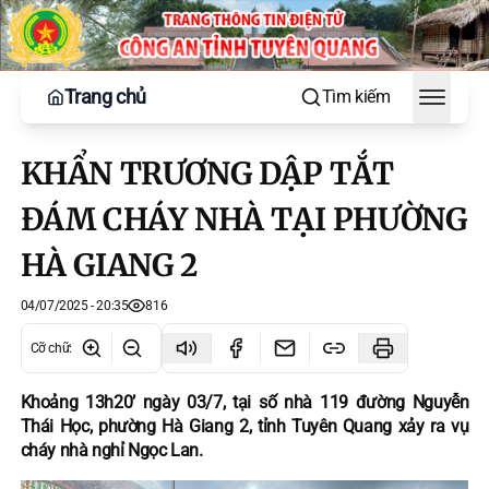
Trang chủ
Tìm kiếm
Toggle
KHẨN TRƯƠNG DẬP TẮT
ĐÁM CHÁY NHÀ TẠI PHƯỜNG
HÀ GIANG 2
04/07/2025 - 20:35
816
Cỡ chữ
:
Khoảng 13h20’ ngày 03/7, tại số nhà 119 đường Nguyễn
Thái Học, phường Hà Giang 2, tỉnh Tuyên Quang xảy ra vụ
cháy nhà nghỉ Ngọc Lan.