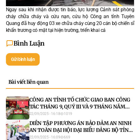
Ngay sau khi nhận được tin báo, lực lượng Cảnh sát phòng
cháy chữa cháy và cứu nạn, cứu hộ Công an tỉnh Tuyên
Quang đã huy động 03 xe chữa cháy cùng 20 cán bộ chiến sĩ
khẩn trương có mặt tại hiện trường, triển khai cá
Bình Luận
Gửi bình luận
Bài viết liên quan
CÔNG AN TỈNH TỔ CHỨC GIAO BAN CÔNG
TÁC THÁNG 9, QUÝ III VÀ 9 THÁNG NĂM
2025
22/09/2025 - 16:18
1019
DIỄN TẬP PHƯƠNG ÁN BẢO ĐẢM AN NINH
AN TOÀN ĐẠI HỘI ĐẠI BIỂU ĐẢNG BỘ TỈNH
NHIỆM KỲ 2025 - 2030
22/09/2025 - 16:09
669