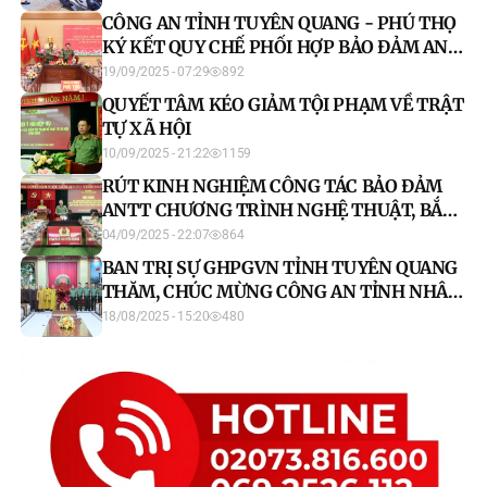
CÔNG AN TỈNH TUYÊN QUANG - PHÚ THỌ
KÝ KẾT QUY CHẾ PHỐI HỢP BẢO ĐẢM AN
NINH TRẬT TỰ ĐỊA BÀN GIÁP RANH
19/09/2025 - 07:29
892
QUYẾT TÂM KÉO GIẢM TỘI PHẠM VỀ TRẬT
TỰ XÃ HỘI
10/09/2025 - 21:22
1159
RÚT KINH NGHIỆM CÔNG TÁC BẢO ĐẢM
ANTT CHƯƠNG TRÌNH NGHỆ THUẬT, BẮN
PHÁO HOA CHÀO MỪNG QUỐC KHÁNH
04/09/2025 - 22:07
864
02/9 VÀ LỄ HỘI THÀNH TUYÊN NĂM 2025
BAN TRỊ SỰ GHPGVN TỈNH TUYÊN QUANG
THĂM, CHÚC MỪNG CÔNG AN TỈNH NHÂN
DỊP KỶ NIỆM 80 NĂM NGÀY THÀNH LẬP
18/08/2025 - 15:20
480
CAND VIỆT NAM