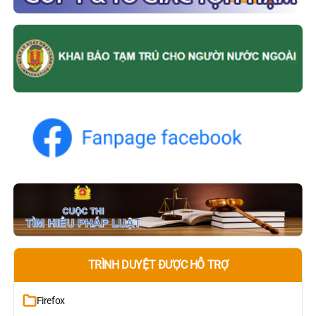
TRÌNH DUYỆT ĐƯỢC HỖ TRỢ
Firefox