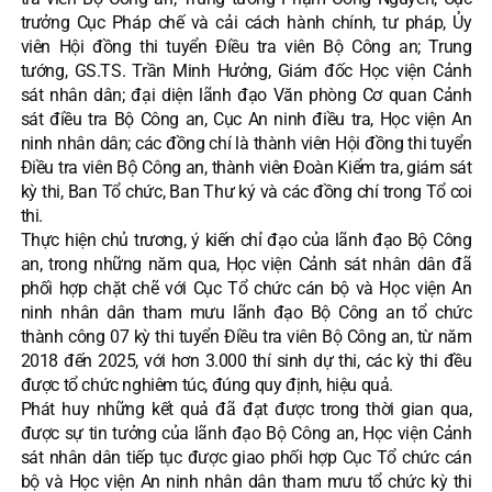
trưởng Cục Pháp chế và cải cách hành chính, tư pháp, Ủy
viên Hội đồng thi tuyển Điều tra viên Bộ Công an; Trung
tướng, GS.TS. Trần Minh Hưởng, Giám đốc Học viện Cảnh
sát nhân dân; đại diện lãnh đạo Văn phòng Cơ quan Cảnh
sát điều tra Bộ Công an, Cục An ninh điều tra, Học viện An
ninh nhân dân; các đồng chí là thành viên Hội đồng thi tuyển
Điều tra viên Bộ Công an, thành viên Đoàn Kiểm tra, giám sát
kỳ thi, Ban Tổ chức, Ban Thư ký và các đồng chí trong Tổ coi
thi.
Thực hiện chủ trương, ý kiến chỉ đạo của lãnh đạo Bộ Công
an, trong những năm qua, Học viện Cảnh sát nhân dân đã
phối hợp chặt chẽ với Cục Tổ chức cán bộ và Học viện An
ninh nhân dân tham mưu lãnh đạo Bộ Công an tổ chức
thành công 07 kỳ thi tuyển Điều tra viên Bộ Công an, từ năm
2018 đến 2025, với hơn 3.000 thí sinh dự thi, các kỳ thi đều
được tổ chức nghiêm túc, đúng quy định, hiệu quả.
Phát huy những kết quả đã đạt được trong thời gian qua,
được sự tin tưởng của lãnh đạo Bộ Công an, Học viện Cảnh
sát nhân dân tiếp tục được giao phối hợp Cục Tổ chức cán
bộ và Học viện An ninh nhân dân tham mưu tổ chức kỳ thi