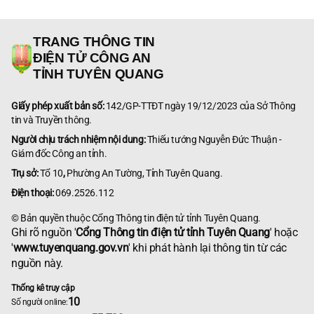
TRANG THÔNG TIN
ĐIỆN TỬ CÔNG AN
TỈNH TUYÊN QUANG
Giấy phép xuất bản số:
142/GP-TTĐT ngày 19/12/2023 của Sở Thông
tin và Truyền thông.
Người chịu trách nhiệm nội dung:
Thiếu tướng Nguyễn Đức Thuận -
Giám đốc Công an tỉnh.
Trụ sở:
Tổ 10
,
Phường An Tường, Tỉnh Tuyên Quang.
Điện thoại:
069.2526.112
© Bản quyền thuộc Cổng Thông tin điện tử tỉnh Tuyên Quang.
Ghi rõ nguồn '
Cổng Thông tin điện tử tỉnh Tuyên Quang
' hoặc
'
www.tuyenquang.gov.vn
' khi phát hành lại thông tin từ các
nguồn này.
Thống kê truy cập
10
Số người online: