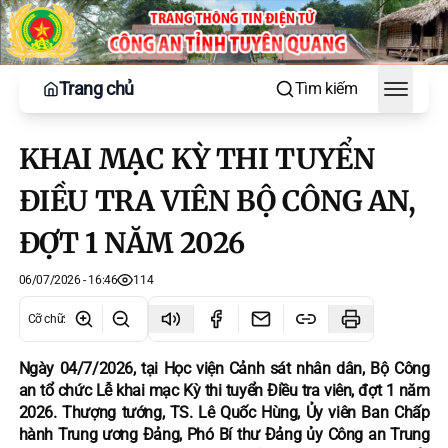
Trang chủ
Tìm kiếm
Toggle
KHAI MẠC KỲ THI TUYỂN
ĐIỀU TRA VIÊN BỘ CÔNG AN,
ĐỢT 1 NĂM 2026
06/07/2026 - 16:46
114
Cỡ chữ
:
Ngày 04/7/2026, tại Học viện Cảnh sát nhân dân, Bộ Công
an tổ chức Lễ khai mạc Kỳ thi tuyển Điều tra viên, đợt 1 năm
2026. Thượng tướng, TS. Lê Quốc Hùng, Ủy viên Ban Chấp
hành Trung ương Đảng, Phó Bí thư Đảng ủy Công an Trung