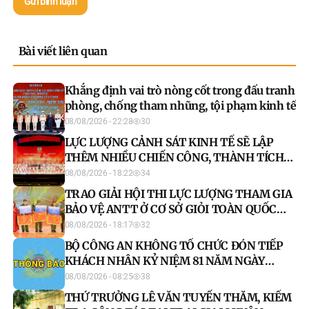
Gửi bình luận
Bài viết liên quan
Khẳng định vai trò nòng cốt trong đấu tranh
phòng, chống tham nhũng, tội phạm kinh tế
08/08/2026 - 22:28
30
LỰC LƯỢNG CẢNH SÁT KINH TẾ SẼ LẬP
THÊM NHIỀU CHIẾN CÔNG, THÀNH TÍCH
MỚI; XỨNG ĐÁNG LÀ “THANH BẢO KIẾM
08/08/2026 - 18:22
34
SẮC BÉN”
TRAO GIẢI HỘI THI LỰC LƯỢNG THAM GIA
BẢO VỆ ANTT Ở CƠ SỞ GIỎI TOÀN QUỐC
LẦN THỨ NHẤT, NĂM 2026
08/08/2026 - 18:17
32
BỘ CÔNG AN KHÔNG TỔ CHỨC ĐÓN TIẾP
KHÁCH NHÂN KỶ NIỆM 81 NĂM NGÀY
TRUYỀN THỐNG LỰC LƯỢNG CAND
08/08/2026 - 08:25
38
THỨ TRƯỞNG LÊ VĂN TUYẾN THĂM, KIỂM