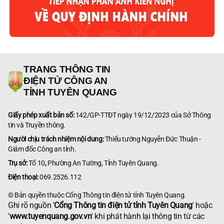
TRANG THÔNG TIN
ĐIỆN TỬ CÔNG AN
TỈNH TUYÊN QUANG
Giấy phép xuất bản số:
142/GP-TTĐT ngày 19/12/2023 của Sở Thông
tin và Truyền thông.
Người chịu trách nhiệm nội dung:
Thiếu tướng Nguyễn Đức Thuận -
Giám đốc Công an tỉnh.
Trụ sở:
Tổ 10
,
Phường An Tường, Tỉnh Tuyên Quang.
Điện thoại:
069.2526.112
© Bản quyền thuộc Cổng Thông tin điện tử tỉnh Tuyên Quang.
Ghi rõ nguồn '
Cổng Thông tin điện tử tỉnh Tuyên Quang
' hoặc
'
www.tuyenquang.gov.vn
' khi phát hành lại thông tin từ các