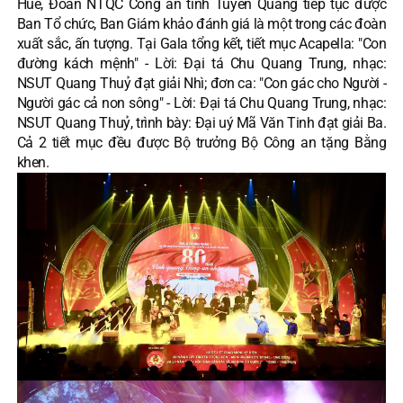
Huế, Đoàn NTQC Công an tỉnh Tuyên Quang tiếp tục được
Ban Tổ chức, Ban Giám khảo đánh giá là một trong các đoàn
xuất sắc, ấn tượng. Tại Gala tổng kết, tiết mục Acapella: "Con
đường kách mệnh" - Lời: Đại tá Chu Quang Trung, nhạc:
NSUT Quang Thuỷ đạt giải Nhì; đơn ca: "Con gác cho Người -
Người gác cả non sông" - Lời: Đại tá Chu Quang Trung, nhạc:
NSUT Quang Thuỷ, trình bày: Đại uý Mã Văn Tinh đạt giải Ba.
Cả 2 tiết mục đều được Bộ trưởng Bộ Công an tặng Bằng
khen.