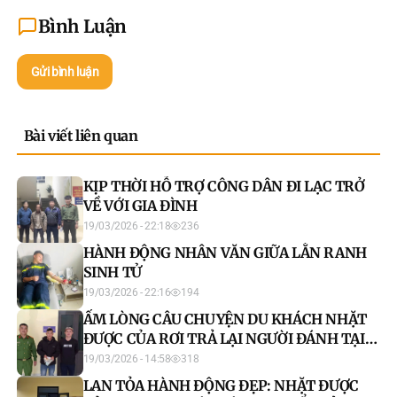
Bình Luận
Gửi bình luận
Bài viết liên quan
KỊP THỜI HỖ TRỢ CÔNG DÂN ĐI LẠC TRỞ
VỀ VỚI GIA ĐÌNH
19/03/2026 - 22:18
236
HÀNH ĐỘNG NHÂN VĂN GIỮA LẰN RANH
SINH TỬ
19/03/2026 - 22:16
194
ẤM LÒNG CÂU CHUYỆN DU KHÁCH NHẶT
ĐƯỢC CỦA RƠI TRẢ LẠI NGƯỜI ĐÁNH TẠI
CHỢ PHIÊN XÃ NIÊM SƠN
19/03/2026 - 14:58
318
LAN TỎA HÀNH ĐỘNG ĐẸP: NHẶT ĐƯỢC