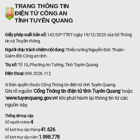
TRANG THÔNG TIN
ĐIỆN TỬ CÔNG AN
TỈNH TUYÊN QUANG
Giấy phép xuất bản số:
142/GP-TTĐT ngày 19/12/2023 của Sở Thông
tin và Truyền thông.
Người chịu trách nhiệm nội dung:
Thiếu tướng Nguyễn Đức Thuận -
Giám đốc Công an tỉnh.
Trụ sở:
Tổ 10
,
Phường An Tường, Tỉnh Tuyên Quang.
Điện thoại:
069.2526.112
© Bản quyền thuộc Cổng Thông tin điện tử tỉnh Tuyên Quang.
Ghi rõ nguồn '
Cổng Thông tin điện tử tỉnh Tuyên Quang
' hoặc
'
www.tuyenquang.gov.vn
' khi phát hành lại thông tin từ các
nguồn này.
Thống kê truy cập
4
Số người online:
41.626
Số lượt truy cập tháng:
1.998.778
Số lượt truy cập năm: