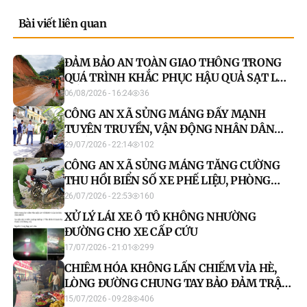
Bài viết liên quan
ĐẢM BẢO AN TOÀN GIAO THÔNG TRONG
QUÁ TRÌNH KHẮC PHỤC HẬU QUẢ SẠT LỞ
ĐẤT DO THIÊN TAI
06/08/2026 - 16:24
36
CÔNG AN XÃ SỦNG MÁNG ĐẨY MẠNH
TUYÊN TRUYỀN, VẬN ĐỘNG NHÂN DÂN
CHẤP HÀNH QUY ĐỊNH CỦA PHÁP LUẬT
29/07/2026 - 22:14
102
CÔNG AN XÃ SỦNG MÁNG TĂNG CƯỜNG
THU HỒI BIỂN SỐ XE PHẾ LIỆU, PHÒNG
NGỪA VI PHẠM PHÁP LUẬT
26/07/2026 - 22:53
160
XỬ LÝ LÁI XE Ô TÔ KHÔNG NHƯỜNG
ĐƯỜNG CHO XE CẤP CỨU
17/07/2026 - 21:01
299
CHIÊM HÓA KHÔNG LẤN CHIẾM VỈA HÈ,
LÒNG ĐƯỜNG CHUNG TAY BẢO ĐẢM TRẬT
TỰ, AN TOÀN GIAO THÔNG
15/07/2026 - 09:28
406