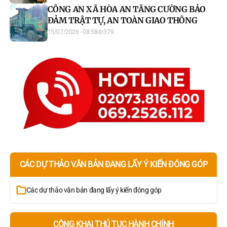
CÔNG AN XÃ HÒA AN TĂNG CƯỜNG BẢO
ĐẢM TRẬT TỰ, AN TOÀN GIAO THÔNG
15/07/2026 - 08:58
379
CÁC DỰ THẢO VĂN BẢN ĐANG LẤY Ý KIẾN ĐÓNG GÓP
Các dự thảo văn bản đang lấy ý kiến đóng góp
CÔNG KHAI THỦ TỤC HÀNH CHÍNH