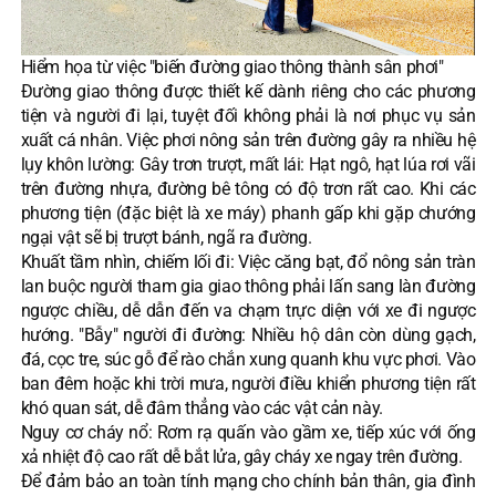
Hiểm họa từ việc "biến đường giao thông thành sân phơi"
Đường giao thông được thiết kế dành riêng cho các phương
tiện và người đi lại, tuyệt đối không phải là nơi phục vụ sản
xuất cá nhân. Việc phơi nông sản trên đường gây ra nhiều hệ
lụy khôn lường: Gây trơn trượt, mất lái: Hạt ngô, hạt lúa rơi vãi
trên đường nhựa, đường bê tông có độ trơn rất cao. Khi các
phương tiện (đặc biệt là xe máy) phanh gấp khi gặp chướng
ngại vật sẽ bị trượt bánh, ngã ra đường.
Khuất tầm nhìn, chiếm lối đi: Việc căng bạt, đổ nông sản tràn
lan buộc người tham gia giao thông phải lấn sang làn đường
ngược chiều, dễ dẫn đến va chạm trực diện với xe đi ngược
hướng. "Bẫy" người đi đường: Nhiều hộ dân còn dùng gạch,
đá, cọc tre, súc gỗ để rào chắn xung quanh khu vực phơi. Vào
ban đêm hoặc khi trời mưa, người điều khiển phương tiện rất
khó quan sát, dễ đâm thẳng vào các vật cản này.
Nguy cơ cháy nổ: Rơm rạ quấn vào gầm xe, tiếp xúc với ống
xả nhiệt độ cao rất dễ bắt lửa, gây cháy xe ngay trên đường.
Để đảm bảo an toàn tính mạng cho chính bản thân, gia đình