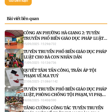
Gửi bình luận
Bài viết liên quan
CÔNG AN PHƯỜNG HÀ GIANG 2: TUYÊN
TRUYỀN PHỔ BIẾN GIÁO DỤC PHÁP LUẬT
NĂM 2025
15/09/2025 - 15:29
732
TUYÊN TRUYỀN PHỔ BIẾN GIÁO DỤC PHÁP
LUẬT CHO BÀ CON NHÂN DÂN
11/09/2025 - 10:12
736
QUYẾT TÂM TẤN CÔNG, TRẤN ÁP TỘI
PHẠM VỀ MA TUÝ
27/08/2025 - 21:08
1142
TUYÊN TRUYỀN PHỔ BIẾN GIÁO DỤC PHÁP
LUẬT, PHÒNG CHỐNG TỘI PHẠM, VI PHẠM
PHÁP LUẬT
18/08/2025 - 10:40
590
TĂNG CƯỜNG CÔNG TÁC TUYÊN TRUYỀN