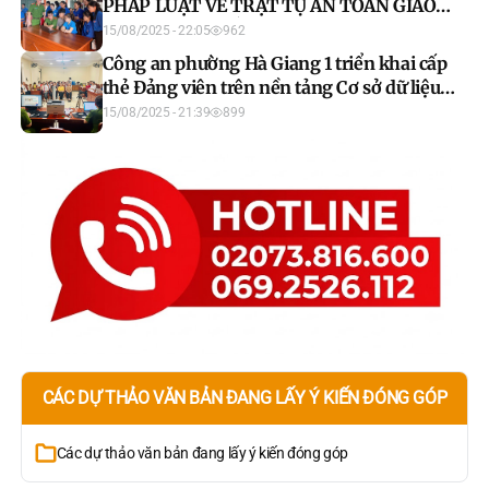
PHÁP LUẬT VỀ TRẬT TỰ AN TOÀN GIAO
THÔNG TỚI QUẦN CHÚNG NHÂN DÂN
15/08/2025 - 22:05
962
TRÊN ĐỊA BÀN PHƯỜNG BÌNH THUẬN
Công an phường Hà Giang 1 triển khai cấp
thẻ Đảng viên trên nền tảng Cơ sở dữ liệu
quốc gia về dân cư
15/08/2025 - 21:39
899
CÁC DỰ THẢO VĂN BẢN ĐANG LẤY Ý KIẾN ĐÓNG GÓP
Các dự thảo văn bản đang lấy ý kiến đóng góp