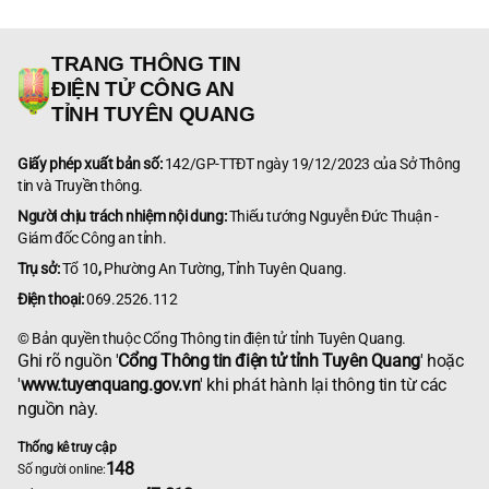
TRANG THÔNG TIN
ĐIỆN TỬ CÔNG AN
TỈNH TUYÊN QUANG
Giấy phép xuất bản số:
142/GP-TTĐT ngày 19/12/2023 của Sở Thông
tin và Truyền thông.
Người chịu trách nhiệm nội dung:
Thiếu tướng Nguyễn Đức Thuận -
Giám đốc Công an tỉnh.
Trụ sở:
Tổ 10
,
Phường An Tường, Tỉnh Tuyên Quang.
Điện thoại:
069.2526.112
© Bản quyền thuộc Cổng Thông tin điện tử tỉnh Tuyên Quang.
Ghi rõ nguồn '
Cổng Thông tin điện tử tỉnh Tuyên Quang
' hoặc
'
www.tuyenquang.gov.vn
' khi phát hành lại thông tin từ các
nguồn này.
Thống kê truy cập
148
Số người online: