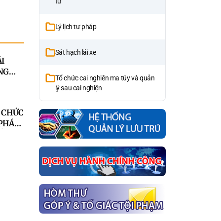
tử
Lý lịch tư pháp
Sát hạch lái xe
I
NG
Tổ chức cai nghiên ma túy và quản
 TÁC
lý sau cai nghiện
TUYÊN
T
 CHỨC
N TIN
PHÁP
ẤN
BẮC