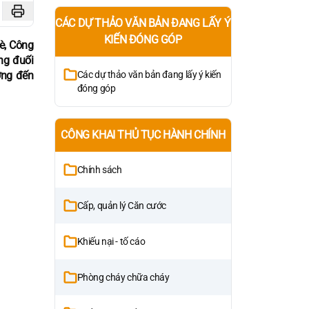
CÁC DỰ THẢO VĂN BẢN ĐANG LẤY Ý
KIẾN ĐÓNG GÓP
è, Công
ng đuối
ơng đến
Các dự thảo văn bản đang lấy ý kiến
đóng góp
CÔNG KHAI THỦ TỤC HÀNH CHÍNH
Chính sách
Cấp, quản lý Căn cước
Khiếu nại - tố cáo
Phòng cháy chữa cháy