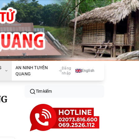
G
AN NINH TUYÊN
Đăng
English
nhập
QUANG
Tìm kiếm
NG