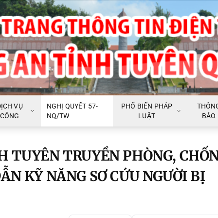
DỊCH VỤ
NGHỊ QUYẾT 57-
PHỔ BIẾN PHÁP
THÔN
CÔNG
NQ/TW
LUẬT
BÁO
H TUYÊN TRUYỀN PHÒNG, CHỐ
ẪN KỸ NĂNG SƠ CỨU NGƯỜI BỊ