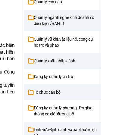
Quản lý con dấu
Quản lý ngành nghề kinh doanh có
điều kiện về ANTT
Quản lý vũ khí, vật liệu nổ, công cụ
ác biện
hỗ trợ và pháo
át hiện
cứu ban
Quản lý xuất nhập cảnh
hủ động
Đăng ký, quản lý cư trú
g tuyên
ân trên
Tổ chức cán bộ
Đăng ký, quản lý phương tiện giao
thông cơ giới đường bộ
Lĩnh vực Định danh và xác thực điện