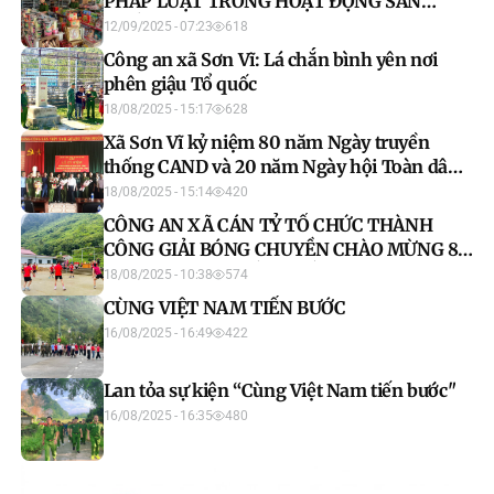
PHÁP LUẬT TRONG HOẠT ĐỘNG SẢN
XUẤT, KINH DOANH HÀNG HÓA, DỊCH VỤ
12/09/2025 - 07:23
618
TRÊN ĐỊA BÀN
Công an xã Sơn Vĩ: Lá chắn bình yên nơi
phên giậu Tổ quốc
18/08/2025 - 15:17
628
Xã Sơn Vĩ kỷ niệm 80 năm Ngày truyền
thống CAND và 20 năm Ngày hội Toàn dân
bảo vệ ANTQ
18/08/2025 - 15:14
420
CÔNG AN XÃ CÁN TỶ TỔ CHỨC THÀNH
CÔNG GIẢI BÓNG CHUYỀN CHÀO MỪNG 80
NĂM NGÀY TRUYỀN THỐNG CAND
18/08/2025 - 10:38
574
CÙNG VIỆT NAM TIẾN BƯỚC
16/08/2025 - 16:49
422
Lan tỏa sự kiện “Cùng Việt Nam tiến bước"
16/08/2025 - 16:35
480