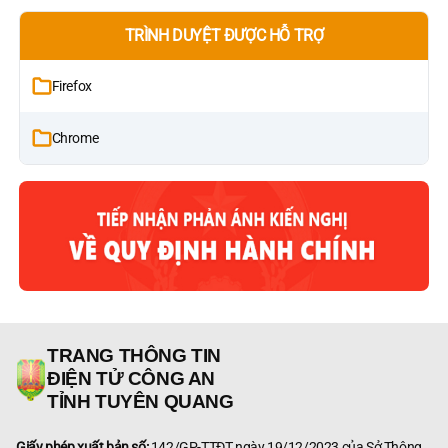
TRÌNH DUYỆT ĐƯỢC HỖ TRỢ
Firefox
Chrome
TRANG THÔNG TIN
ĐIỆN TỬ CÔNG AN
TỈNH TUYÊN QUANG
Giấy phép xuất bản số:
142/GP-TTĐT ngày 19/12/2023 của Sở Thông