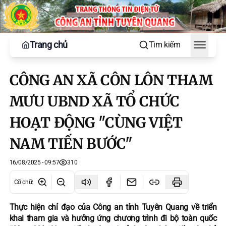
Trang chủ
Tìm kiếm
Toggle
CÔNG AN XÃ CÔN LÔN THAM
MƯU UBND XÃ TỔ CHỨC
HOẠT ĐỘNG "CÙNG VIỆT
NAM TIẾN BƯỚC"
16/08/2025 - 09:57
310
Cỡ chữ
:
Thực hiện chỉ đạo của Công an tỉnh Tuyên Quang về triển
khai tham gia và hưởng ứng chương trình đi bộ toàn quốc