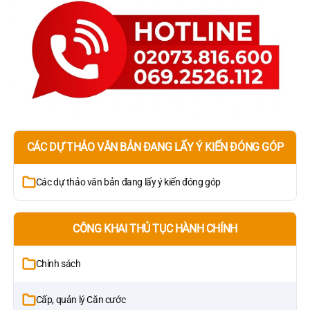
CÁC DỰ THẢO VĂN BẢN ĐANG LẤY Ý KIẾN ĐÓNG GÓP
Các dự thảo văn bản đang lấy ý kiến đóng góp
CÔNG KHAI THỦ TỤC HÀNH CHÍNH
Chính sách
Cấp, quản lý Căn cước