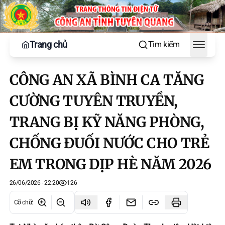
Trang chủ
Tìm kiếm
Toggle
CÔNG AN XÃ BÌNH CA TĂNG
CƯỜNG TUYÊN TRUYỀN,
TRANG BỊ KỸ NĂNG PHÒNG,
CHỐNG ĐUỐI NƯỚC CHO TRẺ
EM TRONG DỊP HÈ NĂM 2026
26/06/2026 - 22:20
126
Cỡ chữ
: