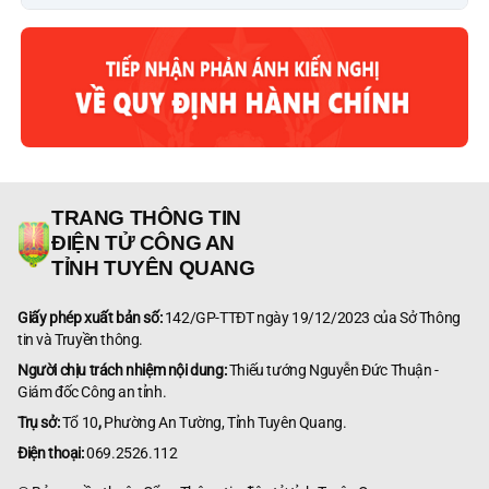
TRANG THÔNG TIN
ĐIỆN TỬ CÔNG AN
TỈNH TUYÊN QUANG
Giấy phép xuất bản số:
142/GP-TTĐT ngày 19/12/2023 của Sở Thông
tin và Truyền thông.
Người chịu trách nhiệm nội dung:
Thiếu tướng Nguyễn Đức Thuận -
Giám đốc Công an tỉnh.
Trụ sở:
Tổ 10
,
Phường An Tường, Tỉnh Tuyên Quang.
Điện thoại:
069.2526.112