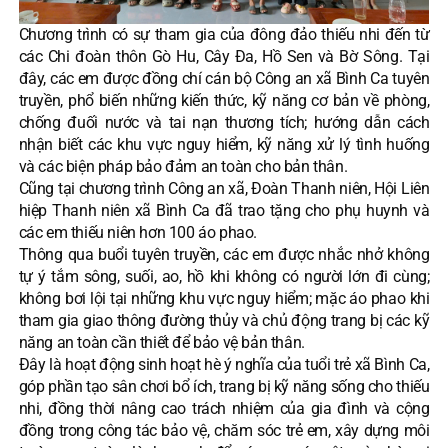
Chương trình có sự tham gia của đông đảo thiếu nhi đến từ
các Chi đoàn thôn Gò Hu, Cây Đa, Hồ Sen và Bờ Sông. Tại
đây, các em được đồng chí cán bộ Công an xã Bình Ca tuyên
truyền, phổ biến những kiến thức, kỹ năng cơ bản về phòng,
chống đuối nước và tai nạn thương tích; hướng dẫn cách
nhận biết các khu vực nguy hiểm, kỹ năng xử lý tình huống
và các biện pháp bảo đảm an toàn cho bản thân.
Cũng tại chương trình Công an xã, Đoàn Thanh niên, Hội Liên
hiệp Thanh niên xã Bình Ca đã trao tặng cho phụ huynh và
các em thiếu niên hơn 100 áo phao.
Thông qua buổi tuyên truyền, các em được nhắc nhở không
tự ý tắm sông, suối, ao, hồ khi không có người lớn đi cùng;
không bơi lội tại những khu vực nguy hiểm; mặc áo phao khi
tham gia giao thông đường thủy và chủ động trang bị các kỹ
năng an toàn cần thiết để bảo vệ bản thân.
Đây là hoạt động sinh hoạt hè ý nghĩa của tuổi trẻ xã Bình Ca,
góp phần tạo sân chơi bổ ích, trang bị kỹ năng sống cho thiếu
nhi, đồng thời nâng cao trách nhiệm của gia đình và cộng
đồng trong công tác bảo vệ, chăm sóc trẻ em, xây dựng môi