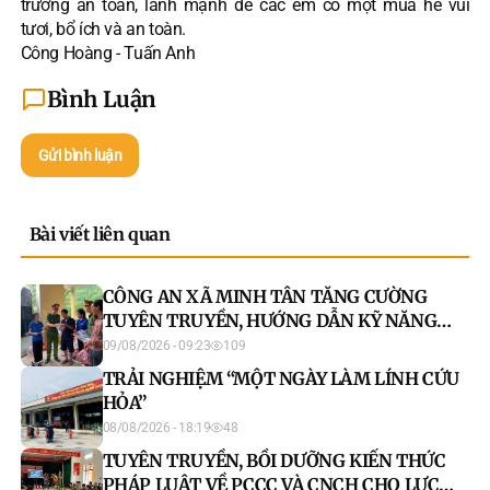
trường an toàn, lành mạnh để các em có một mùa hè vui
tươi, bổ ích và an toàn.
Công Hoàng - Tuấn Anh
Bình Luận
Gửi bình luận
Bài viết liên quan
CÔNG AN XÃ MINH TÂN TĂNG CƯỜNG
TUYÊN TRUYỀN, HƯỚNG DẪN KỸ NĂNG
PCCC VÀ CNCH TẠI KHU VỰC CHỢ TRUNG
09/08/2026 - 09:23
109
TÂM XÃ
TRẢI NGHIỆM “MỘT NGÀY LÀM LÍNH CỨU
HỎA”
08/08/2026 - 18:19
48
TUYÊN TRUYỀN, BỒI DƯỠNG KIẾN THỨC
PHÁP LUẬT VỀ PCCC VÀ CNCH CHO LỰC