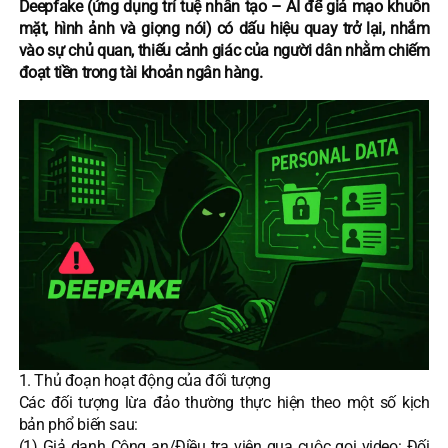
Deepfake (ứng dụng trí tuệ nhân tạo – AI để giả mạo khuôn
mặt, hình ảnh và giọng nói) có dấu hiệu quay trở lại, nhắm
vào sự chủ quan, thiếu cảnh giác của người dân nhằm chiếm
đoạt tiền trong tài khoản ngân hàng.
1. Thủ đoạn hoạt động của đối tượng
Các đối tượng lừa đảo thường thực hiện theo một số kịch
bản phổ biến sau:
(1) Giả danh Công an/Điều tra viên qua cuộc gọi video: Đối