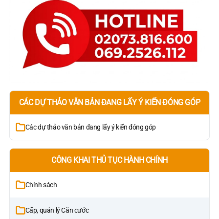
CÁC DỰ THẢO VĂN BẢN ĐANG LẤY Ý KIẾN ĐÓNG GÓP
Các dự thảo văn bản đang lấy ý kiến đóng góp
CÔNG KHAI THỦ TỤC HÀNH CHÍNH
Chính sách
Cấp, quản lý Căn cước