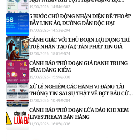
DỤNG AI
19/03/2026 - 14:54
382
5 BƯỚC CHỦ ĐỘNG NHẬN DIỆN ĐỂ THOÁT
BẪY LINK ẢO, ĐƯỜNG DẪN ĐỘC HẠI
19/03/2026 - 14:53
294
CẢNH GIÁC VỚI THỦ ĐOẠN LỢI DỤNG TRÍ
TUỆ NHÂN TẠO (AI) TÁN PHÁT TIN GIẢ
13/03/2026 - 15:51
574
CẢNH BÁO THỦ ĐOẠN GIẢ DANH TRUNG
TÂM ĐĂNG KIỂM
12/03/2026 - 15:59
338
XỬ LÝ NGHIÊM CÁC HÀNH VI ĐĂNG TẢI
THÔNG TIN SAI SỰ THẬT VỀ ĐỢT BẦU CỬ
ĐẠI BIỂU QUỐC HỘI VÀ ĐẠI BIỂU HĐND CÁC
12/03/2026 - 10:49
284
CẤP NHIỆM KỲ 2026 2031
CẢNH BÁO THỦ ĐOẠN LỪA ĐẢO KHI XEM
LIVESTREAM BÁN HÀNG
11/03/2026 - 16:05
336