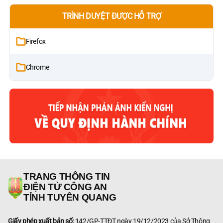
TRÌNH DUYỆT ĐƯỢC HỖ TRỢ
Firefox
Chrome
TRANG THÔNG TIN
ĐIỆN TỬ CÔNG AN
TỈNH TUYÊN QUANG
Giấy phép xuất bản số:
142/GP-TTĐT ngày 19/12/2023 của Sở Thông