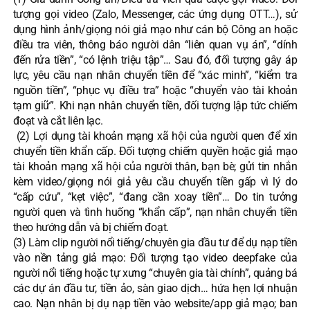
tượng gọi video (Zalo, Messenger, các ứng dụng OTT…), sử
dụng hình ảnh/giọng nói giả mạo như cán bộ Công an hoặc
điều tra viên, thông báo người dân “liên quan vụ án”, “dính
đến rửa tiền”, “có lệnh triệu tập”… Sau đó, đối tượng gây áp
lực, yêu cầu nạn nhân chuyển tiền để “xác minh”, “kiểm tra
nguồn tiền”, “phục vụ điều tra” hoặc “chuyển vào tài khoản
tạm giữ”. Khi nạn nhân chuyển tiền, đối tượng lập tức chiếm
đoạt và cắt liên lạc.
(2) Lợi dụng tài khoản mạng xã hội của người quen để xin
chuyển tiền khẩn cấp. Đối tượng chiếm quyền hoặc giả mạo
tài khoản mạng xã hội của người thân, bạn bè; gửi tin nhắn
kèm video/giọng nói giả yêu cầu chuyển tiền gấp vì lý do
“cấp cứu”, “kẹt việc”, “đang cần xoay tiền”… Do tin tưởng
người quen và tình huống “khẩn cấp”, nạn nhân chuyển tiền
theo hướng dẫn và bị chiếm đoạt.
(3) Làm clip người nổi tiếng/chuyên gia đầu tư để dụ nạp tiền
vào nền tảng giả mạo: Đối tượng tạo video deepfake của
người nổi tiếng hoặc tự xưng “chuyên gia tài chính”, quảng bá
các dự án đầu tư, tiền ảo, sàn giao dịch… hứa hẹn lợi nhuận
cao. Nạn nhân bị dụ nạp tiền vào website/app giả mạo; ban