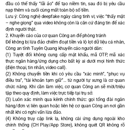
đầu có thể thấy “lãi ảo” để tạo niềm tin, sau đó bị yêu cầu
nạp thêm và cuối cùng mất toàn bộ số tiền.
Lưu ý: Công nghệ deepfake ngày càng tinh vi; việc “thấy mặt
– nghe giọng” qua video không còn là căn cứ đáng tin để xác
định người thật.
2. Khuyến cáo của cơ quan Công an để phòng tránh
Để không bị lừa đảo chiếm đoạt tiền và lộ lọt dữ liệu cá nhân,
Công an tỉnh Tuyên Quang khuyến cáo người dân:
(1) Tuyệt đối không cung cấp mật khẩu, mã OTP, mã xác
thực ngân hàng/ứng dụng cho bất kỳ ai dưới mọi hình thức
(điện thoại, tin nhắn, video call).
(2) Không chuyển tiền khi có yêu cầu “xác minh”, “phục vụ
điều tra”, “tài khoản tạm giữ”… từ người tự xưng là cơ quan
chức năng. Khi cần làm việc, cơ quan Công an sẽ mời/triệu
tập theo quy định, làm việc trực tiếp tại trụ sở.
(3) Luôn xác minh qua kênh chính thức: gọi tổng đài ngân
hàng/đơn vị liên quan hoặc liên hệ cơ quan Công an nơi gần
nhất khi có nghi vấn lừa đảo.
(4) Không truy cập link lạ, không cài ứng dụng ngoài kho
chính thống (CH Play/App Store), không quét QR không rõ