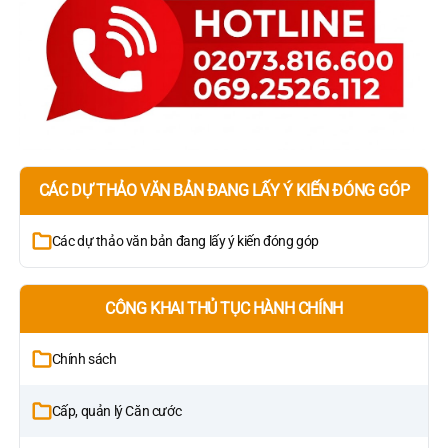
CÁC DỰ THẢO VĂN BẢN ĐANG LẤY Ý KIẾN ĐÓNG GÓP
Các dự thảo văn bản đang lấy ý kiến đóng góp
CÔNG KHAI THỦ TỤC HÀNH CHÍNH
Chính sách
Cấp, quản lý Căn cước