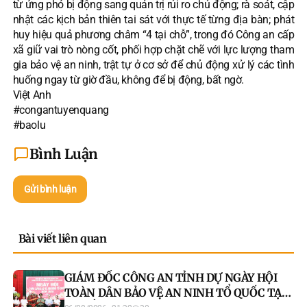
từ ứng phó bị động sang quản trị rủi ro chủ động; rà soát, cập
nhật các kịch bản thiên tai sát với thực tế từng địa bàn; phát
huy hiệu quả phương châm “4 tại chỗ”, trong đó Công an cấp
xã giữ vai trò nòng cốt, phối hợp chặt chẽ với lực lượng tham
gia bảo vệ an ninh, trật tự ở cơ sở để chủ động xử lý các tình
huống ngay từ giờ đầu, không để bị động, bất ngờ.
Việt Anh
#congantuyenquang
#baolu
Bình Luận
Gửi bình luận
Bài viết liên quan
GIÁM ĐỐC CÔNG AN TỈNH DỰ NGÀY HỘI
TOÀN DÂN BẢO VỆ AN NINH TỔ QUỐC TẠI