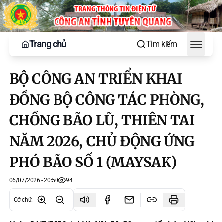
Trang chủ
Tìm kiếm
Toggle
BỘ CÔNG AN TRIỂN KHAI
ĐỒNG BỘ CÔNG TÁC PHÒNG,
CHỐNG BÃO LŨ, THIÊN TAI
NĂM 2026, CHỦ ĐỘNG ỨNG
PHÓ BÃO SỐ 1 (MAYSAK)
06/07/2026 - 20:50
94
Cỡ chữ
: