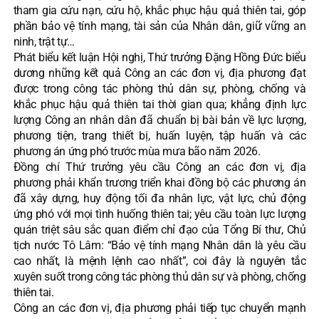
tham gia cứu nạn, cứu hộ, khắc phục hậu quả thiên tai, góp
phần bảo vệ tính mạng, tài sản của Nhân dân, giữ vững an
ninh, trật tự…
Phát biểu kết luận Hội nghị, Thứ trưởng Đặng Hồng Đức biểu
dương những kết quả Công an các đơn vị, địa phương đạt
được trong công tác phòng thủ dân sự, phòng, chống và
khắc phục hậu quả thiên tai thời gian qua; khẳng định lực
lượng Công an nhân dân đã chuẩn bị bài bản về lực lượng,
phương tiện, trang thiết bị, huấn luyện, tập huấn và các
phương án ứng phó trước mùa mưa bão năm 2026.
Đồng chí Thứ trưởng yêu cầu Công an các đơn vị, địa
phương phải khẩn trương triển khai đồng bộ các phương án
đã xây dựng, huy động tối đa nhân lực, vật lực, chủ động
ứng phó với mọi tình huống thiên tai; yêu cầu toàn lực lượng
quán triệt sâu sắc quan điểm chỉ đạo của Tổng Bí thư, Chủ
tịch nước Tô Lâm: “Bảo vệ tính mạng Nhân dân là yêu cầu
cao nhất, là mệnh lệnh cao nhất”, coi đây là nguyên tắc
xuyên suốt trong công tác phòng thủ dân sự và phòng, chống
thiên tai.
Công an các đơn vị, địa phương phải tiếp tục chuyển mạnh