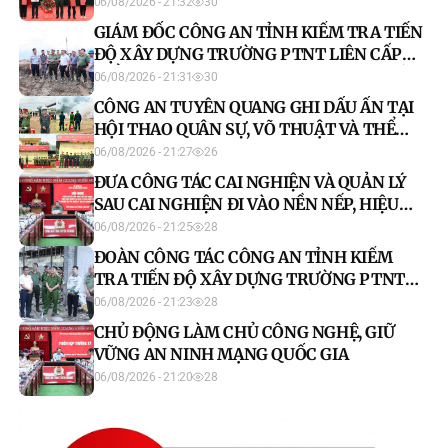
XÃ BẮC QUANG
06/08/2026 - 21:32
30
GIÁM ĐỐC CÔNG AN TỈNH KIỂM TRA TIẾN
ĐỘ XÂY DỰNG TRƯỜNG PTNT LIÊN CẤP
TIỂU HỌC VÀ TRUNG HỌC CƠ SỞ XÍN MẦN
06/08/2026 - 21:31
30
CÔNG AN TUYÊN QUANG GHI DẤU ẤN TẠI
HỘI THAO QUÂN SỰ, VÕ THUẬT VÀ THỂ
THAO CAND NĂM 2026
06/08/2026 - 21:27
26
ĐƯA CÔNG TÁC CAI NGHIỆN VÀ QUẢN LÝ
SAU CAI NGHIỆN ĐI VÀO NỀN NẾP, HIỆU
QUẢ
06/08/2026 - 21:25
28
ĐOÀN CÔNG TÁC CÔNG AN TỈNH KIỂM
TRA TIẾN ĐỘ XÂY DỰNG TRƯỜNG PTNT
LIÊN CẤP TH VÀ THCS PÀ VẦY SỦ
06/08/2026 - 21:23
28
CHỦ ĐỘNG LÀM CHỦ CÔNG NGHỆ, GIỮ
VỮNG AN NINH MẠNG QUỐC GIA
06/08/2026 - 21:20
28